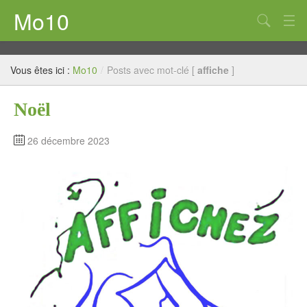
Mo10
au fil de la vie
Vous êtes ici :
Mo10
/
Posts avec mot-clé [
affiche
]
Pastel
Noël
Encre
Mots à Voir
26 décembre 2023
Huile
Décor et trompe-l’œil
Numérique
Sérigraphie
Acrylique