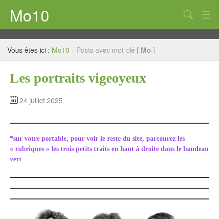
Mo10
au fil de la vie
Vous êtes ici :
Mo10
/
Posts avec mot-clé [
Mo
]
Pastel
Les portraits vigeoyeux
Encre
Mots à Voir
24 juillet 2025
Huile
Décor et trompe-l’œil
*sur votre portable, pour voir le reste du site, parcourez les
« rubriques » les trois petits traits en haut à droite dans le bandeau
Numérique
vert
Sérigraphie
Acrylique