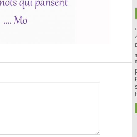
a
c
E
g