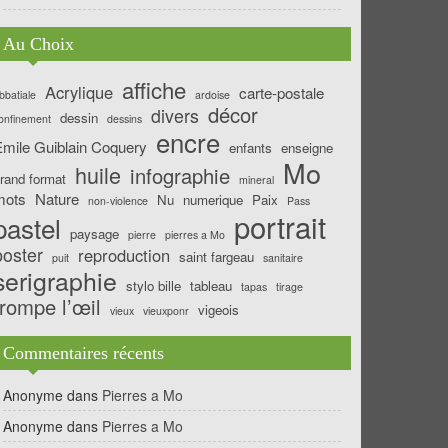
Au Choix
affiche
Acrylique
carte-postale
bbatiale
ardoise
décor
divers
dessin
onfinement
dessins
encre
mile Guiblain Coquery
enfants
enseigne
Mo
huile
infographie
rand format
mineral
mots
Nature
Nu
numerique
Paix
non-violence
Pass
portrait
pastel
paysage
pierre
pierres a Mo
poster
reproduction
saint fargeau
puit
sanitaire
serigraphie
stylo bille
tableau
tapas
tirage
trompe l’œil
vigeois
vieux
vieuxponr
Commentaires récents
Anonyme
dans
Pierres a Mo
Anonyme
dans
Pierres a Mo