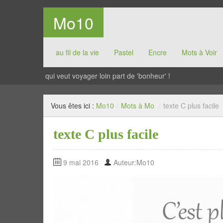
Mo10
au fil de la vie
Pastel
Encre
Mots à Voir
qui veut voyager loin part de 'bonheur' !
Vous êtes ici :
Mo10
/
Mots à Mo
/
texte C plus facile
texte C plus facile
9 mai 2016
Auteur:Mo10