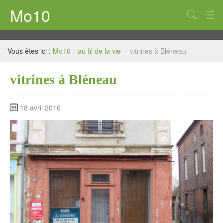
Mo10
au fil de la vie
Vous êtes ici :
Mo10
/
au fil de la vie
/
vitrines à Bléneau
Pastel
vitrines à Bléneau
Encre
Mots à Voir
18 avril 2016
Huile
Décor et trompe-l’œil
Numérique
Sérigraphie
Acrylique